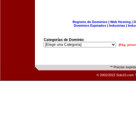
Registro de Dominios
|
Web Hosting
|
D
Dominios Expirados
|
Industrias
|
Indu
Categorías de Dominio:
[Pág. princi
** Precios expre
© 2002/2022 Solo10.com