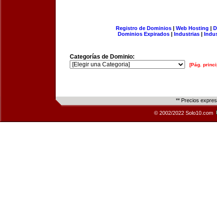
Registro de Dominios
|
Web Hosting
|
D
Dominios Expirados
|
Industrias
|
Indu
Categorías de Dominio:
[Pág. princi
** Precios expre
© 2002/2022 Solo10.com